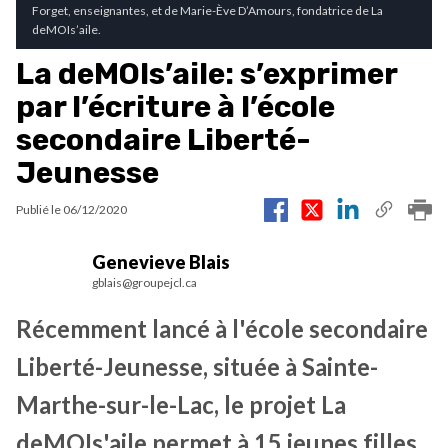
Forget, enseignantes, et de Marie-Ève D’Amours, fondatrice de La
deMOIs’aile.
La deMOIs’aile: s’exprimer
par l’écriture à l’école
secondaire Liberté-
Jeunesse
Publié le
06/12/2020
Genevieve Blais
gblais@groupejcl.ca
Récemment lancé à l'école secondaire
Liberté-Jeunesse, située à Sainte-
Marthe-sur-le-Lac, le projet La
deMOIs'aile permet à 15 jeunes filles