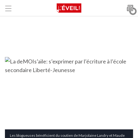
Les blogueuses bénéficient du soutien de Marjolaine Landry et Maude