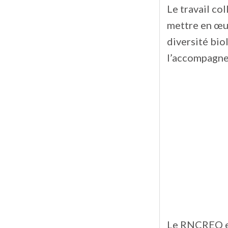
Le travail col
mettre en œuv
diversité bio
l’accompagnem
Le RNCREQ et