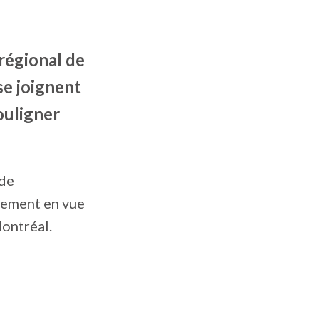
régional de
se joignent
ouligner
 de
gement en vue
ontréal.