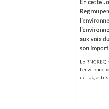
En cette Jo
Regroupeme
l’environn
l’environn
aux voix du
son importa
Le RNCREQ me
l’environnem
des objectif