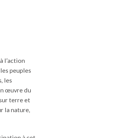
à l’action
 les peuples
, les
 en œuvre du
sur terre et
r la nature,
cipation à cet