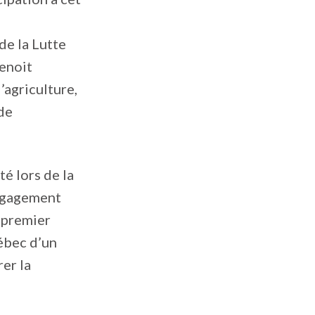
e
de la Lutte
Benoit
’agriculture,
 de
é lors de la
engagement
e premier
ébec d’un
er la