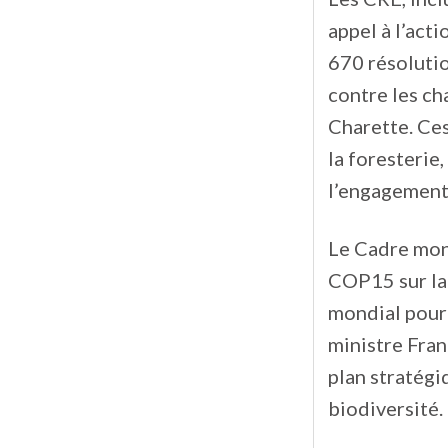
appel à l’act
670 résolutio
contre les ch
Charette. Ces
la foresterie,
l’engagement 
Le Cadre mond
COP15 sur la
mondial pour 
ministre Fran
plan stratégi
biodiversité.