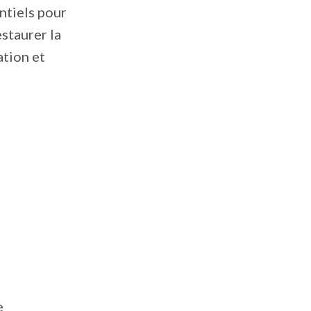
entiels pour
staurer la
ation et
e